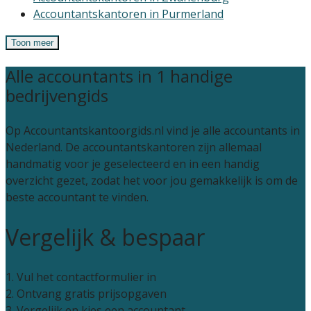
Accountantskantoren in Purmerland
Toon meer
Alle accountants in 1 handige
bedrijvengids
Op Accountantskantoorgids.nl vind je alle accountants in
Nederland. De accountantskantoren zijn allemaal
handmatig voor je geselecteerd en in een handig
overzicht gezet, zodat het voor jou gemakkelijk is om de
beste accountant te vinden.
Vergelijk & bespaar
1. Vul het contactformulier in
2. Ontvang gratis prijsopgaven
3. Vergelijk en kies een accountant