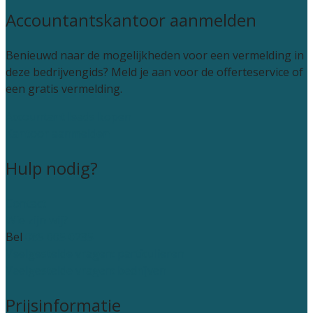
Accountantskantoor aanmelden
Benieuwd naar de mogelijkheden voor een vermelding in
deze bedrijvengids? Meld je aan voor de offerteservice of
een gratis vermelding.
Accountant leads kopen
Kantoor aanmelden
Hulp nodig?
Contact
Wie zijn wij?
Bel
085 005 0235
Veelgestelde vragen: particulieren
Veelgestelde vragen: bedrijven
Prijsinformatie