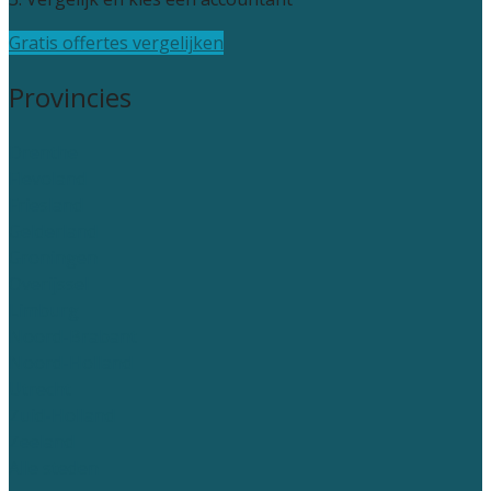
Gratis offertes vergelijken
Provincies
Drenthe
Flevoland
Friesland
Gelderland
Groningen
Overijssel
Limburg
Noord-Brabant
Noord-Holland
Utrecht
Zuid-Holland
Zeeland
Alle steden