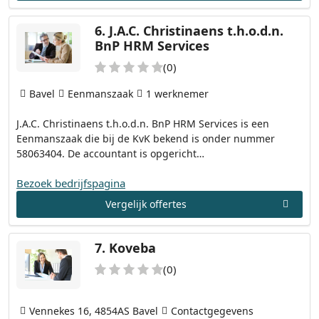
6.
J.A.C. Christinaens t.h.o.d.n.
BnP HRM Services
(0)
Bavel
Eenmanszaak
1 werknemer
J.A.C. Christinaens t.h.o.d.n. BnP HRM Services is een
Eenmanszaak die bij de KvK bekend is onder nummer
58063404. De accountant is opgericht…
Bezoek bedrijfspagina
Vergelijk offertes
7.
Koveba
(0)
Vennekes 16, 4854AS Bavel
Contactgegevens