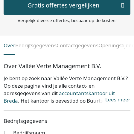
Gratis offertes vergelijken
Vergelijk diverse offertes, bespaar op de kosten!
Over
Bedrijfsgegevens
Contactgegevens
Openingstijde
Over Vallée Verte Management B.V.
Je bent op zoek naar Vallée Verte Management B.V.?
Op deze pagina vind je alle contact- en
adresgegevens van dit
accountantskantoor uit
Lees meer
Breda
. Het kantoor is gevestigd op Buurtschap
Vuchtschoot 8 in de provincie
Noord-Brabant
. Vallée
Verte Management B.V. is opgericht op 25-05-2021.
Bedrijfsgegevens
Vallée Verte Management B.V. is bij de Kamer van
Bedrijfsnaam