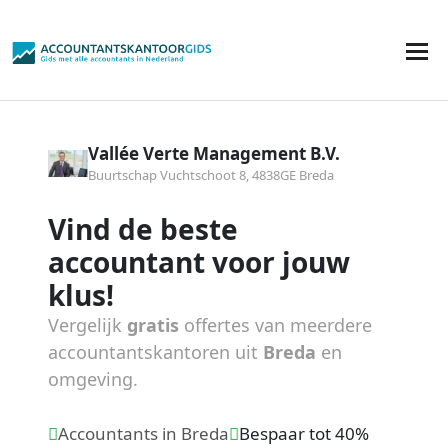
Vallée Verte Management B.V.
Buurtschap Vuchtschoot 8, 4838GE Breda
Vind de beste
accountant voor jouw
klus!
Vergelijk
gratis
offertes van meerdere
accountantskantoren uit
Breda
en
omgeving.
Accountants in Breda
Bespaar tot 40%