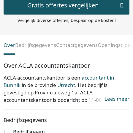
Gratis offertes vergelijken
Vergelijk diverse offertes, bespaar op de kosten!
Over
Bedrijfsgegevens
Contactgegevens
Openingstijde
Over ACLA accountantskantoor
ACLA accountantskantoor is een
accountant in
Bunnik
in de provincie
Utrecht
. Het bedrijf is
gevestigd op Provincialeweg 1a. ACLA
Lees meer
accountantskantoor is opgericht op 11-08-1994.
ACLA accountantskantoor is ingeschreven bij de
Bedrijfsgegevens
Kamer van Koophandel. Het kantoor is bij de KvK
bekend onder nummer 30121881. De
Bedrijfsnaam