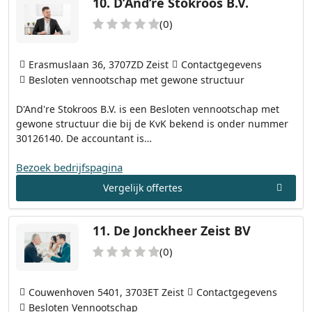
10.
D’And’re Stokroos B.V.
(0)
Erasmuslaan 36, 3707ZD Zeist
Contactgegevens
Besloten vennootschap met gewone structuur
D'And're Stokroos B.V. is een Besloten vennootschap met
gewone structuur die bij de KvK bekend is onder nummer
30126140. De accountant is…
Bezoek bedrijfspagina
Vergelijk offertes
11.
De Jonckheer Zeist BV
(0)
Couwenhoven 5401, 3703ET Zeist
Contactgegevens
Besloten Vennootschap