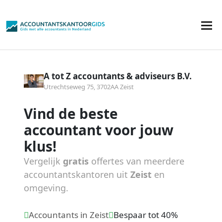
A tot Z accountants & adviseurs B.V.
Utrechtseweg 75, 3702AA Zeist
Vind de beste
accountant voor jouw
klus!
Vergelijk
gratis
offertes van meerdere
accountantskantoren uit
Zeist
en
omgeving.
Accountants in Zeist
Bespaar tot 40%