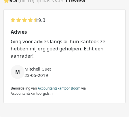
9.3
(uit 10) op basis van
1
review
9.3
Advies
Ging voor advies langs bij hun kantoor. ze
hebben mij erg goed geholpen. Echt een
aanrader!
Mitchell Guet
M
23-05-2019
Beoordeling van
Accountantskantoor Boom
via
Accountantskantoorgids.nl