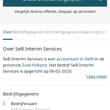
Vergelijk diverse offertes, bespaar op de kosten!
Over
Bedrijfsgegevens
Contactgegevens
Openingstijde
Over SeB Interim Services
SeB Interim Services is een
accountant in Delft
in de
provincie
Zuid-Holland
. Het bedrijf SeB Interim
Services is opgericht op 06-02-2020.
Lees meer
SeB Interim Services is ingeschreven bij de Kamer
van Koophandel. Het kantoor is bij de KvK bekend
Bedrijfsgegevens
onder nummer 77135652. De ondernemingsvorm is
een Eenmanszaak en de vestiging telt 1 werknemer.
Bedrijfsnaam
Onderstaand vind je meer gegevens van dit bedrijf.
SeB Interim Services