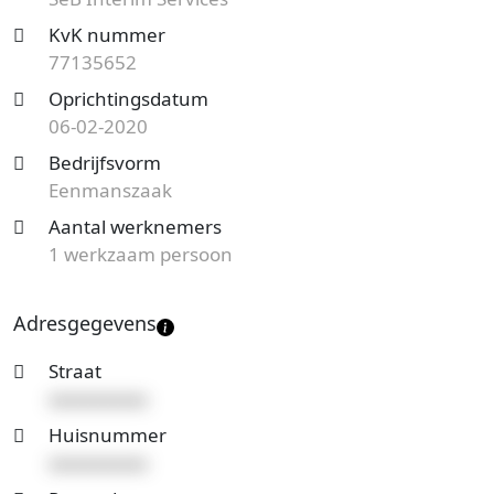
Op zoek naar een accountantskantoor uit Delft en
KvK nummer
benieuwd naar de prijzen en mogelijkheden?
77135652
Start
nu je gratis offerteaanvraag
en je ontvangt spoedig
Oprichtingsdatum
reactie. Vergelijk het aanbod en bespaar op de
06-02-2020
kosten!
Bedrijfsvorm
Eenmanszaak
Aantal werknemers
1 werkzaam persoon
Adresgegevens
Straat
xxxxxxxxxx
Huisnummer
xxxxxxxxxx