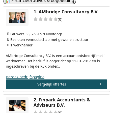
📊 Financieel advies & begeleiding
1.
AMbridge Consultancy B.V.
(0)
Lauwers 38, 2631NN Nootdorp
Besloten vennootschap met gewone structuur
1 werknemer
AMbridge Consultancy B.V. is een accountantsbedrijf met 1
werknemer. Het bedrijf is opgericht op 11-01-2017 en is
ingeschreven bij de KvK onder…
Bezoek bedrijfspagina
Vergelijk offertes
2.
Finpark Accountants &
Adviseurs B.V.
(0)