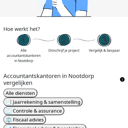
Hoe werkt het?
Alle
Omschrijf je project
Vergelijk & bespaar
accountantskantoren
in Nootdorp
Accountantskantoren in Nootdorp
vergelijken
Alle diensten
📑 Jaarrekening & samenstelling
🧾 Controle & assurance
⚖️ Fiscaal advies