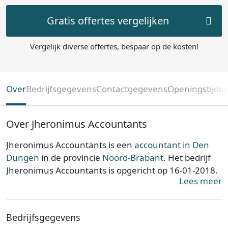
Gratis offertes vergelijken
Vergelijk diverse offertes, bespaar op de kosten!
Over
Bedrijfsgegevens
Contactgegevens
Openingstijde
Over Jheronimus Accountants
Jheronimus Accountants is een
accountant in Den
Dungen
in de provincie
Noord-Brabant
. Het bedrijf
Jheronimus Accountants is opgericht op 16-01-2018.
Lees meer
Jheronimus Accountants is ingeschreven bij de
Kamer van Koophandel. Het kantoor is bij de KvK
Bedrijfsgegevens
bekend onder nummer 64254151. De