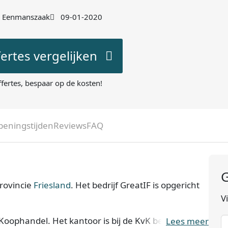
Eenmanszaak
09-01-2020
fertes vergelijken
ffertes, bespaar op de kosten!
peningstijden
Reviews
FAQ
G
rovincie
Friesland
. Het bedrijf GreatIF is opgericht
V
 Koophandel. Het kantoor is bij de KvK bekend
Lees meer