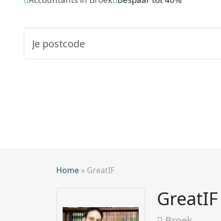
Home
»
GreatIF
GreatIF
Broek