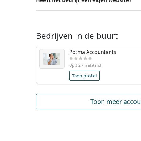
Heeft het bedrijf een eigen website?
Bedrijven in de buurt
Potma Accountants
Op 2.2 km afstand
Toon profiel
Toon meer accoun