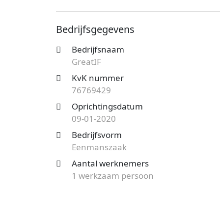
onder nummer 76769429. De ondernemings
werknemer. Onderstaand vind je meer gege
Bedrijfsgegevens
Op zoek naar een accountantskantoor uit
Bedrijfsnaam
mogelijkheden?
Start nu je gratis offer
GreatIF
het aanbod en bespaar op de kosten!
KvK nummer
76769429
Oprichtingsdatum
09-01-2020
Bedrijfsvorm
Eenmanszaak
Aantal werknemers
1 werkzaam persoon