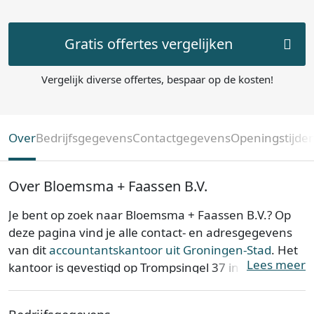
Gratis offertes vergelijken
Vergelijk diverse offertes, bespaar op de kosten!
Over
Bedrijfsgegevens
Contactgegevens
Openingstijde
Over Bloemsma + Faassen B.V.
Je bent op zoek naar Bloemsma + Faassen B.V.? Op
deze pagina vind je alle contact- en adresgegevens
van dit
accountantskantoor uit Groningen-Stad
. Het
Lees meer
kantoor is gevestigd op Trompsingel 37 in de
provincie
Groningen
. Bloemsma + Faassen B.V. is
opgericht op 10-06-2016.