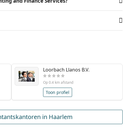
nting and Finance Services?
Loorbach Llanos B.V.
Op 0.4 km afstand
Toon profiel
tantskantoren in Haarlem