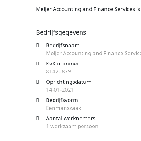
Meijer Accounting and Finance Services i
kantoor is bij de KvK bekend onder num
Eenmanszaak en de vestiging telt 1 werk
Bedrijfsgegevens
bedrijf.
Bedrijfsnaam
Op zoek naar een accountantskantoor uit
Meijer Accounting and Finance Servic
mogelijkheden?
Start nu je gratis offer
het aanbod en bespaar op de kosten!
KvK nummer
81426879
Oprichtingsdatum
14-01-2021
Bedrijfsvorm
Eenmanszaak
Aantal werknemers
1 werkzaam persoon