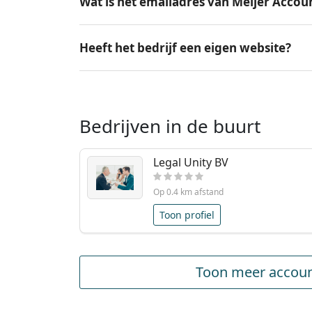
Wat is het emailadres van Meijer Accou
Heeft het bedrijf een eigen website?
Bedrijven in de buurt
Legal Unity BV
Op 0.4 km afstand
Toon profiel
Toon meer accoun