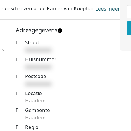
s ingeschreven bij de Kamer van Koophandel. Het
Lees meer
mer 81426879. De ondernemingsvorm is een
nemer. Onderstaand vind je meer gegevens van dit
Adresgegevens
Straat
 Haarlem en benieuwd naar de prijzen en
es
xxxxxxxxxx
teaanvraag
en je ontvangt spoedig reactie. Vergelijk
Huisnummer
xxxxxxxxxx
Postcode
xxxxxxxxxx
Locatie
Haarlem
Gemeente
Haarlem
Regio