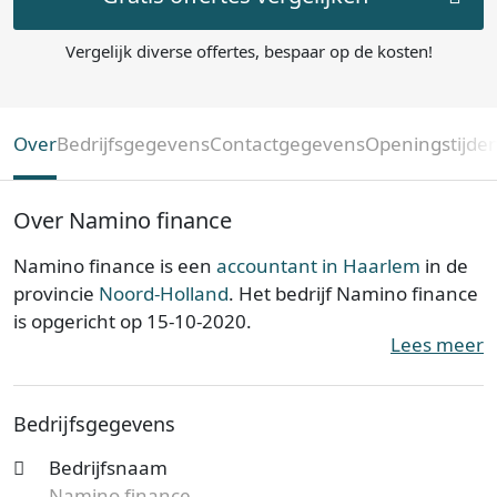
Vergelijk diverse offertes, bespaar op de kosten!
Over
Bedrijfsgegevens
Contactgegevens
Openingstijde
Over Namino finance
Namino finance is een
accountant in Haarlem
in de
provincie
Noord-Holland
. Het bedrijf Namino finance
is opgericht op 15-10-2020.
Lees meer
Namino finance is ingeschreven bij de Kamer van
Koophandel. Het kantoor is bij de KvK bekend onder
Bedrijfsgegevens
nummer 80497071. De ondernemingsvorm is een
Eenmanszaak en de vestiging telt 1 werknemer.
Bedrijfsnaam
Onderstaand vind je meer gegevens van dit bedrijf.
Namino finance