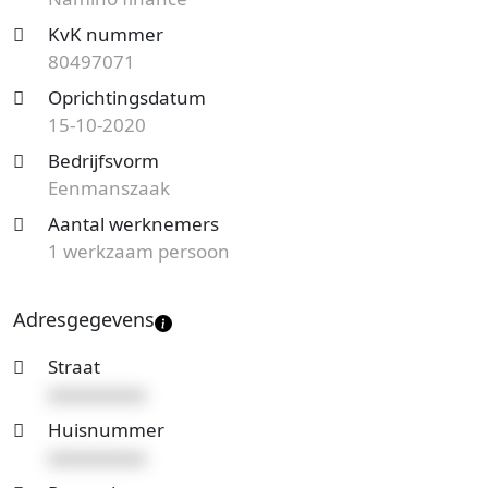
Op zoek naar een accountantskantoor uit Haarlem
KvK nummer
en benieuwd naar de prijzen en mogelijkheden?
80497071
Start nu je gratis offerteaanvraag
en je ontvangt
Oprichtingsdatum
spoedig reactie. Vergelijk het aanbod en bespaar op
15-10-2020
de kosten!
Bedrijfsvorm
Eenmanszaak
Aantal werknemers
1 werkzaam persoon
Adresgegevens
Straat
xxxxxxxxxx
Huisnummer
xxxxxxxxxx