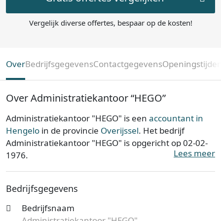
Vergelijk diverse offertes, bespaar op de kosten!
Over
Bedrijfsgegevens
Contactgegevens
Openingstijde
Over Administratiekantoor “HEGO”
Administratiekantoor "HEGO" is een
accountant in
Hengelo
in de provincie
Overijssel
. Het bedrijf
Administratiekantoor "HEGO" is opgericht op 02-02-
Lees meer
1976.
Administratiekantoor "HEGO" is ingeschreven bij de
Bedrijfsgegevens
Kamer van Koophandel. Het kantoor is bij de KvK
bekend onder nummer 06040619. De
Bedrijfsnaam
ondernemingsvorm is een Eenmanszaak en de
Administratiekantoor "HEGO"