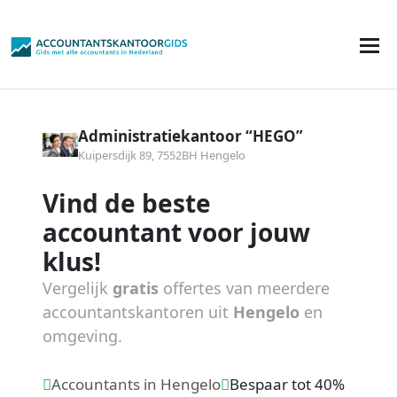
Administratiekantoor “HEGO”
Kuipersdijk 89, 7552BH Hengelo
Vind de beste
accountant voor jouw
klus!
Vergelijk
gratis
offertes van meerdere
accountantskantoren uit
Hengelo
en
omgeving.
Accountants in Hengelo
Bespaar tot 40%