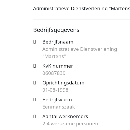
Administratieve Dienstverlening "Martens
Het kantoor is bij de KvK bekend onder
Eenmanszaak en de vestiging telt 2 werk
Bedrijfsgegevens
bedrijf.
Bedrijfsnaam
Op zoek naar een accountantskantoor uit
Administratieve Dienstverlening
mogelijkheden?
Start nu je gratis offer
"Martens"
het aanbod en bespaar op de kosten!
KvK nummer
06087839
Oprichtingsdatum
01-08-1998
Bedrijfsvorm
Eenmanszaak
Aantal werknemers
2-4 werkzame personen