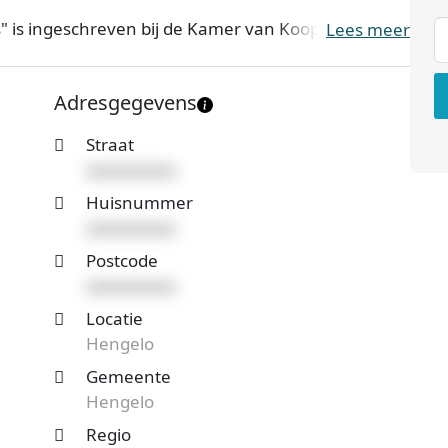
" is ingeschreven bij de Kamer van Koophandel.
Lees meer
 nummer 06087839. De ondernemingsvorm is een
nemers. Onderstaand vind je meer gegevens van dit
Adresgegevens
Straat
 Hengelo en benieuwd naar de prijzen en
xxxxxxxxxx
teaanvraag
en je ontvangt spoedig reactie. Vergelijk
Huisnummer
xxxxxxxxxx
Postcode
xxxxxxxxxx
Locatie
Hengelo
Gemeente
Hengelo
Regio