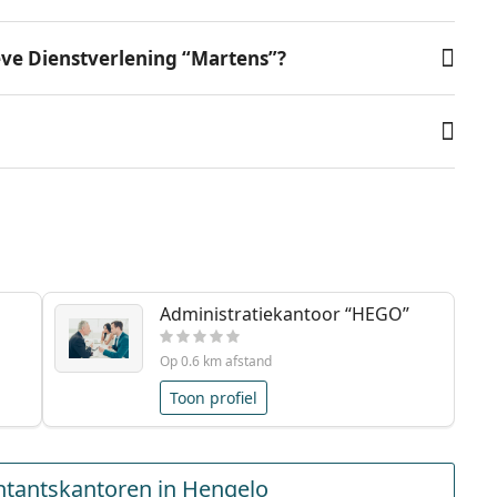
eve Dienstverlening “Martens”?
Administratiekantoor “HEGO”
Op 0.6 km afstand
Toon profiel
tantskantoren in Hengelo