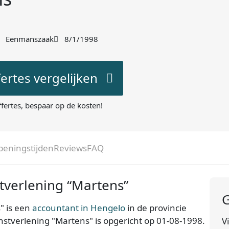
Eenmanszaak
8/1/1998
fertes vergelijken
ffertes, bespaar op de kosten!
peningstijden
Reviews
FAQ
tverlening “Martens”
G
" is een
accountant in Hengelo
in de provincie
enstverlening "Martens" is opgericht op 01-08-1998.
V