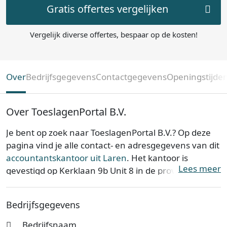
Gratis offertes vergelijken
Vergelijk diverse offertes, bespaar op de kosten!
Over
Bedrijfsgegevens
Contactgegevens
Openingstijde
Over ToeslagenPortal B.V.
Je bent op zoek naar ToeslagenPortal B.V.? Op deze
pagina vind je alle contact- en adresgegevens van dit
accountantskantoor uit Laren
. Het kantoor is
Lees meer
gevestigd op Kerklaan 9b Unit 8 in de provincie
Noord-Holland
. ToeslagenPortal B.V. is opgericht op
22-01-2019.
Bedrijfsgegevens
ToeslagenPortal B.V. is bij de Kamer van Koophandel
Bedrijfsnaam