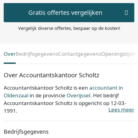
Gratis offertes vergelijken
Vergelijk diverse offertes, bespaar op de kosten!
Over
Bedrijfsgegevens
Contactgegevens
Openingstijde
Over Accountantskantoor Scholtz
Accountantskantoor Scholtz is een
accountant in
Oldenzaal
in de provincie
Overijssel
. Het bedrijf
Accountantskantoor Scholtz is opgericht op 12-03-
Lees meer
1991.
Accountantskantoor Scholtz is ingeschreven bij de
Bedrijfsgegevens
Kamer van Koophandel. Het kantoor is bij de KvK