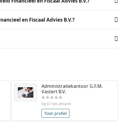
ld Financieel en Fiscaal Advies B.V.?
nancieel en Fiscaal Advies B.V.?
Administratiekantoor G.F.M.
Vastert B.V.
Op 0.7 km afstand
Toon profiel