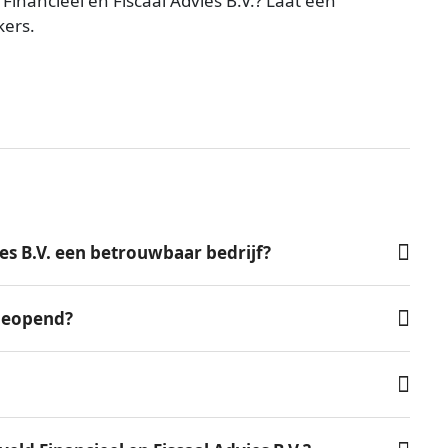
Financieel en Fiscaal Advies B.V.? Laat een
kers.
ies B.V. een betrouwbaar bedrijf?
 geopend?