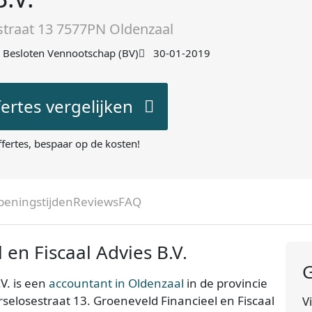
traat 13 7577PN Oldenzaal
Besloten Vennootschap (BV)
30-01-2019
fertes vergelijken
ffertes, bespaar op de kosten!
peningstijden
Reviews
FAQ
en Fiscaal Advies B.V.
G
V. is een
accountant in Oldenzaal
in de provincie
erselosestraat 13. Groeneveld Financieel en Fiscaal
V