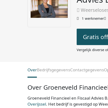
Weerseloses
1 werknemer
Gratis of
Vergelijk diverse o
Over
Bedrijfsgegevens
Contactgegevens
O
Over Groeneveld Financieel 
Groeneveld Financieel en Fiscaal Advies B.
Overijssel
. Het bedrijf is gevestigd op We