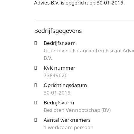
Advies B.V. is opgericht op 30-01-2019.
Groeneveld Financieel en Fiscaal Advies B
Het kantoor is bij de KvK bekend onder
Bedrijfsgegevens
Besloten Vennootschap (BV) en de vestigi
Onderstaand vind je meer gegevens van di
Bedrijfsnaam
Groeneveld Financieel en Fiscaal Advi
Op zoek naar een accountantskantoor uit
B.V.
mogelijkheden?
Start nu je gratis offer
het aanbod en bespaar op de kosten!
KvK nummer
73849626
Oprichtingsdatum
30-01-2019
Bedrijfsvorm
Besloten Vennootschap (BV)
Aantal werknemers
1 werkzaam persoon