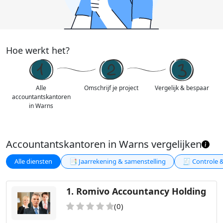
Hoe werkt het?
Alle
Omschrijf je project
Vergelijk & bespaar
accountantskantoren
in Warns
Accountantskantoren in Warns vergelijken
Alle diensten
📑 Jaarrekening & samenstelling
🧾 Controle 
1.
Romivo Accountancy Holding
(0)