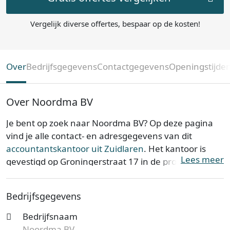
Vergelijk diverse offertes, bespaar op de kosten!
Over
Bedrijfsgegevens
Contactgegevens
Openingstijde
Over Noordma BV
Je bent op zoek naar Noordma BV? Op deze pagina
vind je alle contact- en adresgegevens van dit
accountantskantoor uit Zuidlaren
. Het kantoor is
Lees meer
gevestigd op Groningerstraat 17 in de provincie
Drenthe
. Noordma BV is opgericht op 01-01-1986.
Bedrijfsgegevens
Noordma BV is bij de Kamer van Koophandel bekend
onder KvK-nummer 04045036. De
Bedrijfsnaam
ondernemingsvorm van het dit kantoor is een
Noordma BV