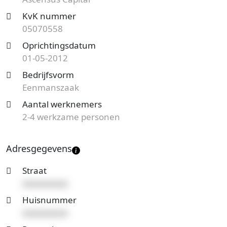
Op zoek naar een accountantskantoor uit Zwolle en
KvK nummer
benieuwd naar de prijzen en mogelijkheden?
05070558
Start
nu je gratis offerteaanvraag
en je ontvangt spoedig
Oprichtingsdatum
reactie. Vergelijk het aanbod en bespaar op de
01-05-2012
kosten!
Bedrijfsvorm
Eenmanszaak
Aantal werknemers
2-4 werkzame personen
Adresgegevens
Straat
xxxxxxxxxx
Huisnummer
xxxxxxxxxx