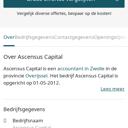
Vergelijk diverse offertes, bespaar op de kosten!
Over
Bedrijfsgegevens
Contactgegevens
Openingstijde
Over Ascensus Capital
Ascensus Capital is een
accountant in Zwolle
in de
provincie
Overijssel
. Het bedrijf Ascensus Capital is
opgericht op 01-05-2012.
Lees meer
Ascensus Capital is ingeschreven bij de Kamer van
Koophandel. Het kantoor is bij de KvK bekend onder
Bedrijfsgegevens
nummer 05070558. De ondernemingsvorm is een
Eenmanszaak en de vestiging telt 2 werknemers.
Bedrijfsnaam
Onderstaand vind je meer gegevens van dit bedrijf.
Ascensus Capital