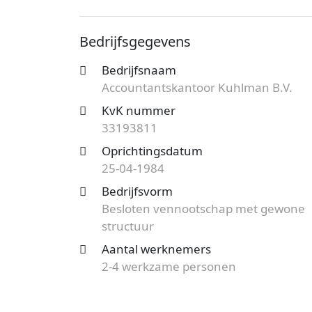
Accountantskantoor Kuhlman B.V. is inge
kantoor is bij de KvK bekend onder num
Bedrijfsgegevens
Besloten vennootschap met gewone struct
werknemers. Onderstaand vind je meer ge
Bedrijfsnaam
Accountantskantoor Kuhlman B.V.
Op zoek naar een accountantskantoor uit
mogelijkheden?
Start nu je gratis offer
KvK nummer
het aanbod en bespaar op de kosten!
33193811
Oprichtingsdatum
25-04-1984
Bedrijfsvorm
Besloten vennootschap met gewone
structuur
Aantal werknemers
2-4 werkzame personen