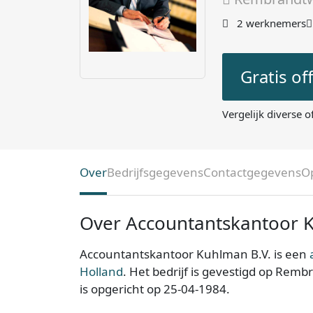
2 werknemers
Gratis of
Vergelijk diverse o
Over
Bedrijfsgegevens
Contactgegevens
O
Over Accountantskantoor 
Accountantskantoor Kuhlman B.V. is een
Holland
. Het bedrijf is gevestigd op Re
is opgericht op 25-04-1984.