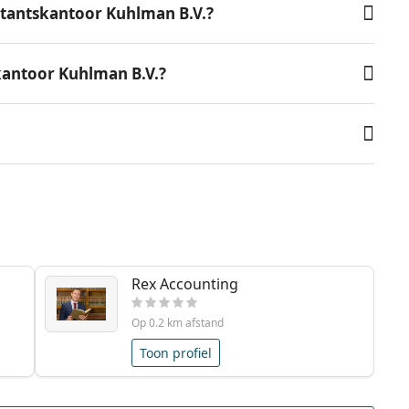
tantskantoor Kuhlman B.V.?
kantoor Kuhlman B.V.?
Rex Accounting
Op 0.2 km afstand
Toon profiel