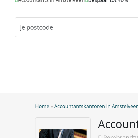
Home
»
Accountantskantoren in Amstelvee
Account
Rembrandtw