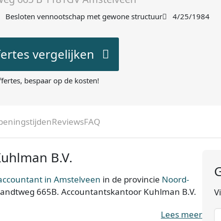
Besloten vennootschap met gewone structuur
4/25/1984
fertes vergelijken
ffertes, bespaar op de kosten!
peningstijden
Reviews
FAQ
Kuhlman B.V.
G
accountant in Amstelveen
in de provincie
Noord-
mbrandtweg 665B. Accountantskantoor Kuhlman B.V.
V
Lees meer