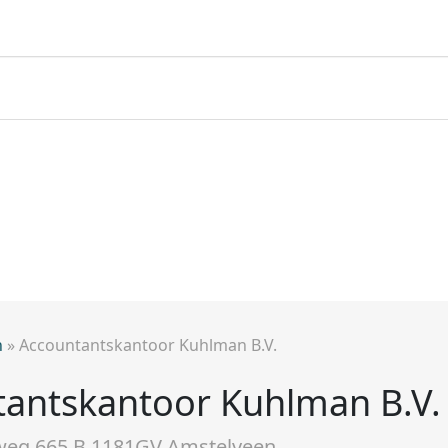
n
»
Accountantskantoor Kuhlman B.V.
antskantoor Kuhlman B.V.
eg 665 B 1181GV Amstelveen