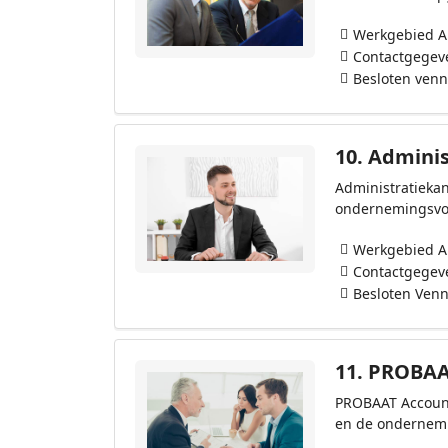
Werkgebied 
Contactgegev
Besloten ven
10.
Adminis
Administratiekan
ondernemingsvor
Werkgebied 
Contactgegev
Besloten Ven
11.
PROBAAT
PROBAAT Accounta
en de ondernem