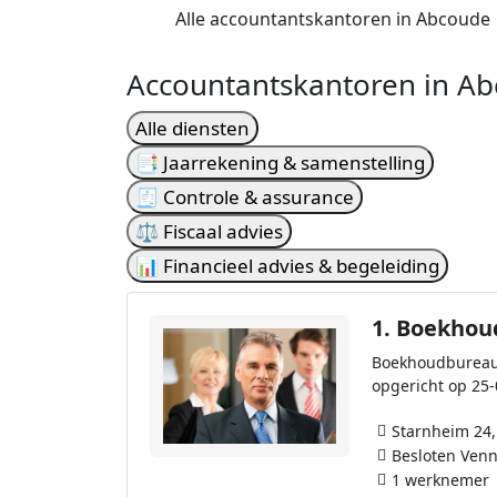
Alle accountantskantoren in Abcoude
Accountantskantoren in Ab
Alle diensten
📑 Jaarrekening & samenstelling
🧾 Controle & assurance
⚖️ Fiscaal advies
📊 Financieel advies & begeleiding
1.
Boekhoud
Boekhoudbureau 
opgericht op 25
Starnheim 24
Besloten Ven
1 werknemer