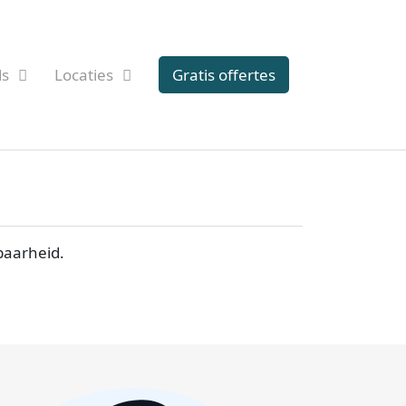
ds
Locaties
Gratis offertes
baarheid.