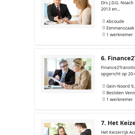
Drs J.D.G. Noach
2013 en…
Abcoude
Eenmanszaak
1 werknemer
6.
Finance2T
Finance2Transiti
opgericht op 20
Gein-Noord 9
Besloten Venn
1 werknemer
7.
Het Keize
Het Keizerrijk A