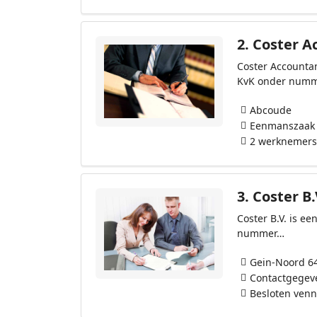
2.
Coster A
Coster Accountan
KvK onder num
Abcoude
Eenmanszaak
2 werknemers
3.
Coster B.
Coster B.V. is e
nummer…
Gein-Noord 6
Contactgegev
Besloten ven