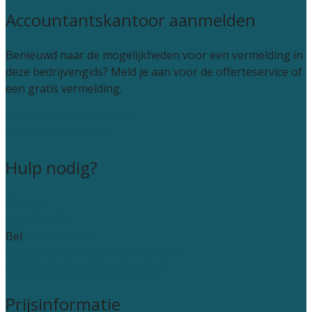
Accountantskantoor aanmelden
Benieuwd naar de mogelijkheden voor een vermelding in
deze bedrijvengids? Meld je aan voor de offerteservice of
een gratis vermelding.
Accountant leads kopen
Kantoor aanmelden
Hulp nodig?
Contact
Wie zijn wij?
Bel
085 005 0235
Veelgestelde vragen: particulieren
Veelgestelde vragen: bedrijven
Prijsinformatie