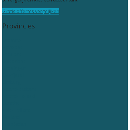
Gratis offertes vergelijken
Provincies
Drenthe
Flevoland
Friesland
Gelderland
Groningen
Overijssel
Limburg
Noord-Brabant
Noord-Holland
Utrecht
Zuid-Holland
Zeeland
Alle steden