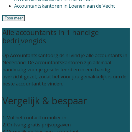
Accountantskantoren in Loenen aan de Vecht
Toon meer
Alle accountants in 1 handige
bedrijvengids
Op Accountantskantoorgids.nl vind je alle accountants in
Nederland. De accountantskantoren zijn allemaal
handmatig voor je geselecteerd en in een handig
overzicht gezet, zodat het voor jou gemakkelijk is om de
beste accountant te vinden.
Vergelijk & bespaar
1. Vul het contactformulier in
2. Ontvang gratis prijsopgaven
3. Vergelijk en kies een accountant