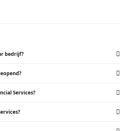
r bedrijf?
 geopend?
cial Services?
Services?