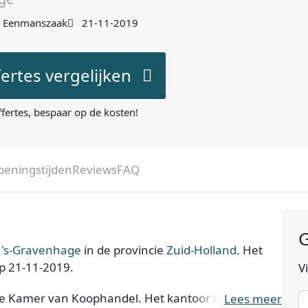
Eenmanszaak
21-11-2019
fertes vergelijken
ffertes, bespaar op de kosten!
peningstijden
Reviews
FAQ
G
 's-Gravenhage
in de provincie
Zuid-Holland
. Het
op 21-11-2019.
V
 de Kamer van Koophandel. Het kantoor is bij de KvK
Lees meer