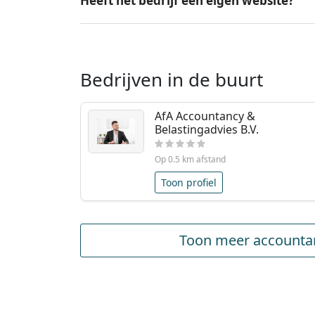
Heeft het bedrijf een eigen website?
Bedrijven in de buurt
AfA Accountancy &
Belastingadvies B.V.
Op 0.5 km afstand
Toon profiel
Toon meer accountan