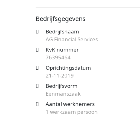
bekend onder nummer 76395464. De ond
vestiging telt 1 werknemer. Onderstaand v
Bedrijfsgegevens
Op zoek naar een accountantskantoor uit
Bedrijfsnaam
mogelijkheden?
Start nu je gratis offer
AG Financial Services
het aanbod en bespaar op de kosten!
KvK nummer
76395464
Oprichtingsdatum
21-11-2019
Bedrijfsvorm
Eenmanszaak
Aantal werknemers
1 werkzaam persoon