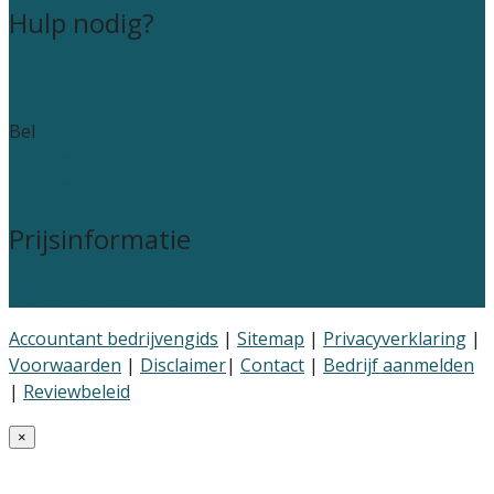
Hulp nodig?
Contact
Wie zijn wij?
Bel
085 005 0235
Veelgestelde vragen: particulieren
Veelgestelde vragen: bedrijven
Prijsinformatie
Prijsadvies accountants
Accountant bedrijvengids
|
Sitemap
|
Privacyverklaring
|
Voorwaarden
|
Disclaimer
|
Contact
|
Bedrijf aanmelden
|
Reviewbeleid
×