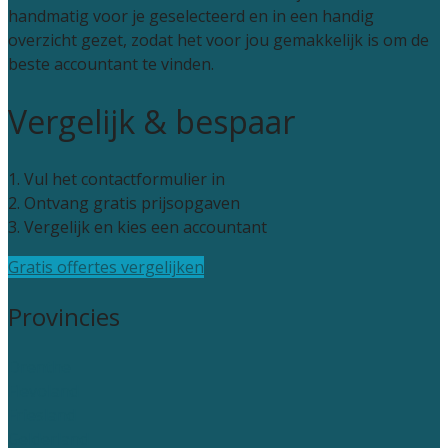
handmatig voor je geselecteerd en in een handig
overzicht gezet, zodat het voor jou gemakkelijk is om de
beste accountant te vinden.
Vergelijk & bespaar
1. Vul het contactformulier in
2. Ontvang gratis prijsopgaven
3. Vergelijk en kies een accountant
Gratis offertes vergelijken
Provincies
Drenthe
Flevoland
Friesland
Gelderland