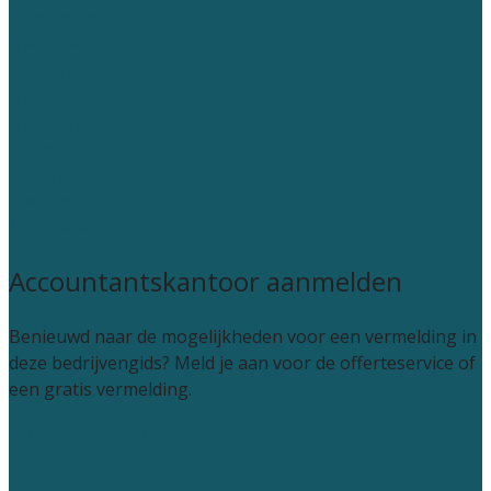
Groningen
Overijssel
Limburg
Noord-Brabant
Noord-Holland
Utrecht
Zuid-Holland
Zeeland
Alle steden
Accountantskantoor aanmelden
Benieuwd naar de mogelijkheden voor een vermelding in
deze bedrijvengids? Meld je aan voor de offerteservice of
een gratis vermelding.
Accountant leads kopen
Kantoor aanmelden