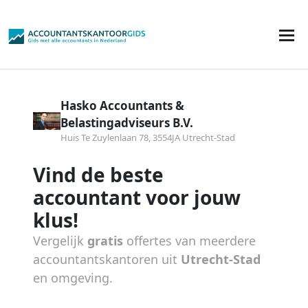
Hasko Accountants &
Belastingadviseurs B.V.
Huis Te Zuylenlaan 78, 3554JA Utrecht-Stad
Vind de beste
accountant voor jouw
klus!
Vergelijk
gratis
offertes van meerdere
accountantskantoren uit
Utrecht-Stad
en omgeving.