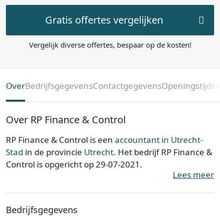
Gratis offertes vergelijken
Vergelijk diverse offertes, bespaar op de kosten!
Over
Bedrijfsgegevens
Contactgegevens
Openingstijde
Over RP Finance & Control
RP Finance & Control is een
accountant in Utrecht-
Stad
in de provincie
Utrecht
. Het bedrijf RP Finance &
Control is opgericht op 29-07-2021.
Lees meer
RP Finance & Control is ingeschreven bij de Kamer
van Koophandel. Het kantoor is bij de KvK bekend
Bedrijfsgegevens
onder nummer 83471820. De ondernemingsvorm is