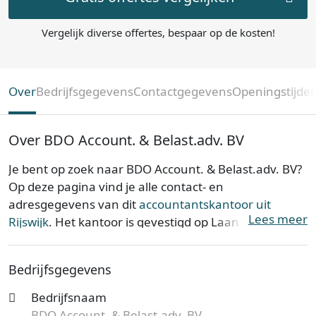
Vergelijk diverse offertes, bespaar op de kosten!
Over
Bedrijfsgegevens
Contactgegevens
Openingstijde
Over BDO Account. & Belast.adv. BV
Je bent op zoek naar BDO Account. & Belast.adv. BV?
Op deze pagina vind je alle contact- en
adresgegevens van dit
accountantskantoor uit
Lees meer
Rijswijk
. Het kantoor is gevestigd op Laan van Zuid
Hoorn 165 in de provincie
Zuid-Holland
. BDO
Account. & Belast.adv. BV is opgericht op 06-01-2015.
Bedrijfsgegevens
BDO Account. & Belast.adv. BV is bij de Kamer van
Bedrijfsnaam
Koophandel bekend onder KvK-nummer 17171188.
BDO Account. & Belast.adv. BV