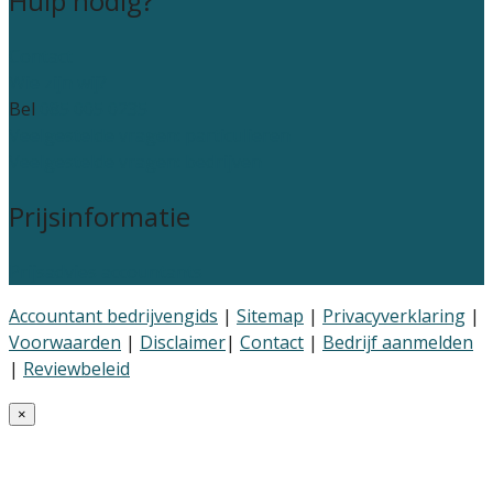
Hulp nodig?
Contact
Wie zijn wij?
Bel
085 005 0235
Veelgestelde vragen: particulieren
Veelgestelde vragen: bedrijven
Prijsinformatie
Prijsadvies accountants
Accountant bedrijvengids
|
Sitemap
|
Privacyverklaring
|
Voorwaarden
|
Disclaimer
|
Contact
|
Bedrijf aanmelden
|
Reviewbeleid
×