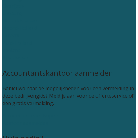
Overijssel
Limburg
Noord-Brabant
Noord-Holland
Utrecht
Zuid-Holland
Zeeland
Alle steden
Accountantskantoor aanmelden
Benieuwd naar de mogelijkheden voor een vermelding in
deze bedrijvengids? Meld je aan voor de offerteservice of
een gratis vermelding.
Accountant leads kopen
Kantoor aanmelden