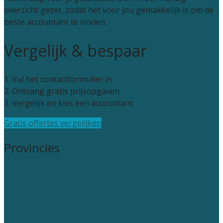
overzicht gezet, zodat het voor jou gemakkelijk is om de
beste accountant te vinden.
Vergelijk & bespaar
1. Vul het contactformulier in
2. Ontvang gratis prijsopgaven
3. Vergelijk en kies een accountant
Gratis offertes vergelijken
Provincies
Drenthe
Flevoland
Friesland
Gelderland
Groningen