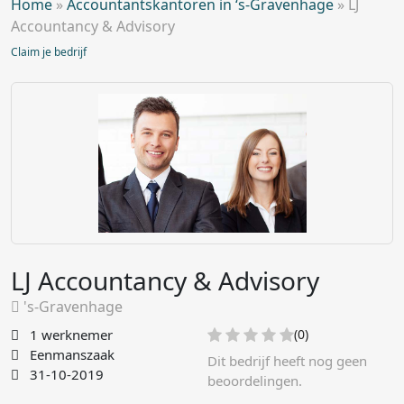
Home
»
Accountantskantoren in ‘s-Gravenhage
»
LJ
Accountancy & Advisory
Claim je bedrijf
LJ Accountancy & Advisory
's-Gravenhage
1 werknemer
(0)
Eenmanszaak
Dit bedrijf heeft nog geen
31-10-2019
beoordelingen.