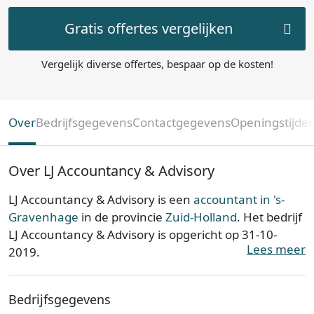
Gratis offertes vergelijken
Vergelijk diverse offertes, bespaar op de kosten!
Over
Bedrijfsgegevens
Contactgegevens
Openingstijde
Over LJ Accountancy & Advisory
LJ Accountancy & Advisory is een
accountant in 's-
Gravenhage
in de provincie
Zuid-Holland
. Het bedrijf
LJ Accountancy & Advisory is opgericht op 31-10-
Lees meer
2019.
LJ Accountancy & Advisory is ingeschreven bij de
Bedrijfsgegevens
Kamer van Koophandel. Het kantoor is bij de KvK